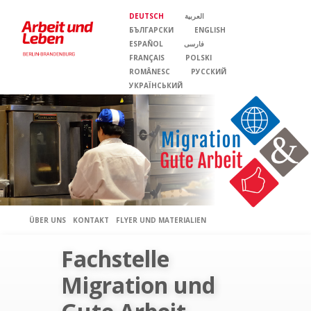
DEUTSCH
العربية
БЪЛГАРСКИ
ENGLISH
ESPAÑOL
فارسی
FRANÇAIS
POLSKI
ROMÂNESC
PУССКИЙ
УКРАЇНСЬКИЙ
ÜBER UNS
KONTAKT
FLYER UND MATERIALIEN
Fachstelle
Migration und