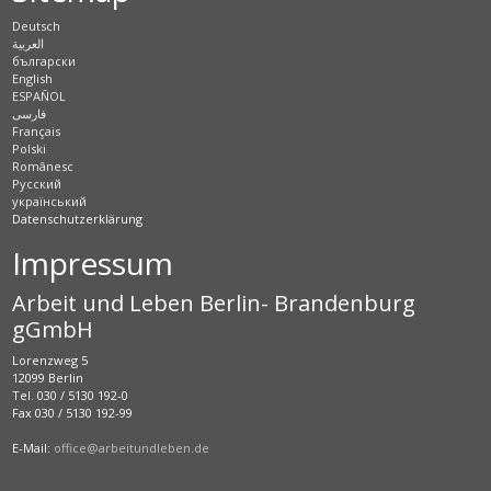
Deutsch
العربية
български
English
ESPAÑOL
فارسی
Français
Polski
Românesc
Pусский
український
Datenschutzerklärung
Impressum
Arbeit und Leben Berlin- Brandenburg
gGmbH
Lorenzweg 5
12099 Berlin
Tel. 030 / 5130 192-0
Fax 030 / 5130 192-99
E-Mail:
office@arbeitundleben.de